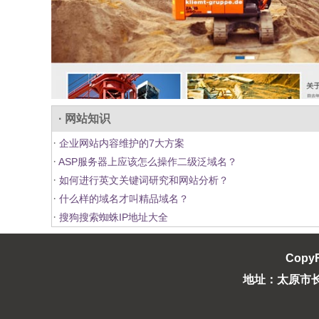
· 网站知识
·
企业网站内容维护的7大方案
·
ASP服务器上应该怎么操作二级泛域名？
·
如何进行英文关键词研究和网站分析？
·
什么样的域名才叫精品域名？
·
搜狗搜索蜘蛛IP地址大全
CopyR
地址：太原市长风西