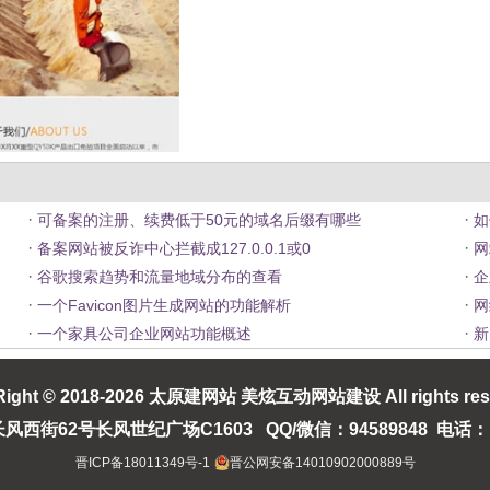
·
·
可备案的注册、续费低于50元的域名后缀有哪些
如
·
·
备案网站被反诈中心拦截成127.0.0.1或0
网
·
·
谷歌搜索趋势和流量地域分布的查看
企
·
·
一个Favicon图片生成网站的功能解析
网
·
·
一个家具公司企业网站功能概述
新
ight © 2018-2026
太原建网站
美炫互动网站建设
All rights re
街62号长风世纪广场C1603 QQ/微信：94589848 电话：133
晋ICP备18011349号-1
晋公网安备14010902000889号