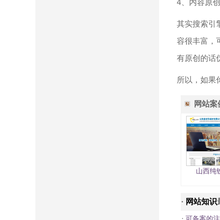
4、内容原
其实搜索引
容很丰富，
有原创的话
所以，如果
网站案
山西纯
·
网站知识
·
可备案的注