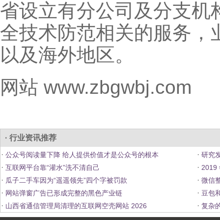
省设立有分公司及分支机
全技术防范相关的服务，
以及海外地区。
网站 www.zbgwbj.com
· 行业资讯推荐
·
·
公众号阅读量下降 给人提供价值才是公众号的根本
研究发
·
·
互联网平台靠“灌水”洗不清自己
201
·
·
瓜子二手车因为“遥遥领先”四个字被罚款
微信整
·
·
网站弹窗广告已形成完整的黑色产业链
豆包
·
·
山西省通信管理局清理的互联网空壳网站 2026
复杂